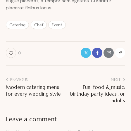
augue placerat, a tempor sem egestas. Curabitur
placerat finibus lacus.
Catering
Chef
Event
0
PREVIOUS
NEXT
Modern catering menu
Fun, food & music:
for every wedding style
birthday party ideas for
adults
Leave a comment