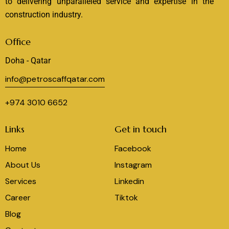
to delivering unparalleled service and expertise in the
construction industry.
Office
Doha - Qatar
info@petroscaffqatar.com
+974 3010 6652
Links
Get in touch
Home
Facebook
About Us
Instagram
Services
Linkedin
Career
Tiktok
Blog