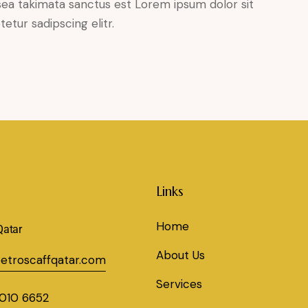
sea takimata sanctus est Lorem ipsum dolor sit
tur sadipscing elitr.
Links
Home
Qatar
About Us
etroscaffqatar.com
Services
010 6652