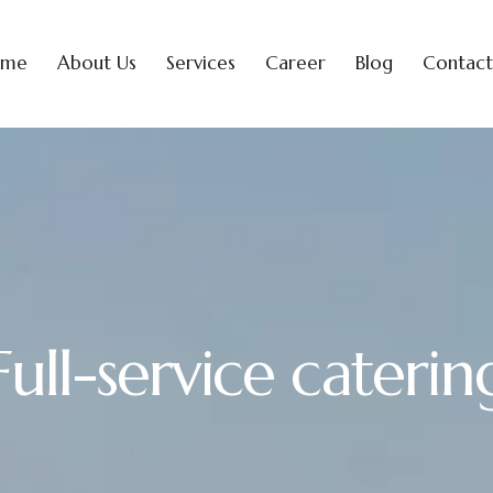
ome
About Us
Services
Career
Blog
Contact
Full-service caterin