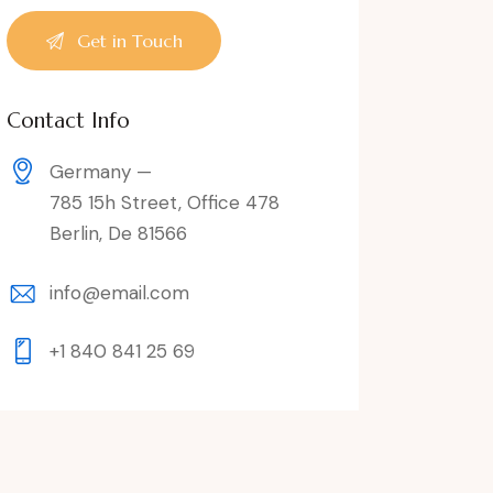
Contact Info
Germany —
785 15h Street, Office 478
Berlin, De 81566
info@email.com
+1 840 841 25 69