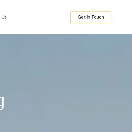
 Us
Get In Touch
g