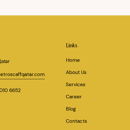
Links
Home
Qatar
About Us
etroscaffqatar.com
Services
010 6652
Career
Blog
Contacts