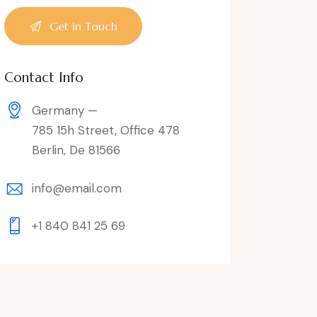
Contact Info
Germany —
785 15h Street, Office 478
Berlin, De 81566
info@email.com
+1 840 841 25 69