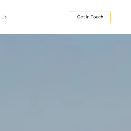
 Us
Get In Touch