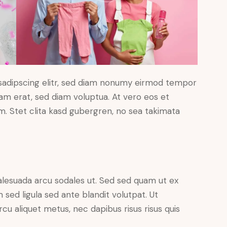
sadipscing elitr, sed diam nonumy eirmod tempor
yam erat, sed diam voluptua. At vero eos et
. Stet clita kasd gubergren, no sea takimata
alesuada arcu sodales ut. Sed sed quam ut ex
ed ligula sed ante blandit volutpat. Ut
rcu aliquet metus, nec dapibus risus risus quis