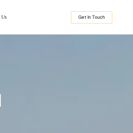
 Us
Get In Touch
d