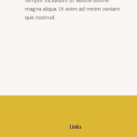
tempor incididunt ut labore dolore
magna aliqua. Ut enim ad minim veniam
quis nostrud.
Links